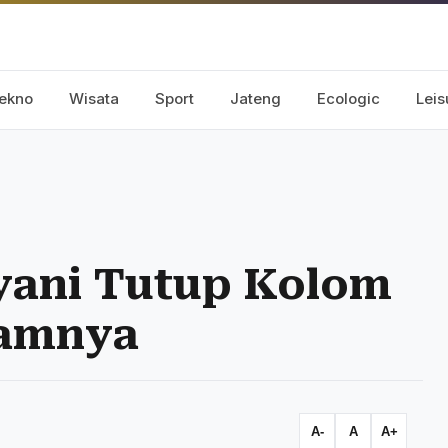
ekno
Wisata
Sport
Jateng
Ecologic
Leis
lyani Tutup Kolom
ramnya
A-
A
A+