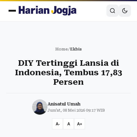
Home
/
Ekbis
DIY Tertinggi Lansia di
Indonesia, Tembus 17,83
Persen
Anisatul Umah
Jum'at, 08 Mei 2026 09:17 WIB
A-
A
A+