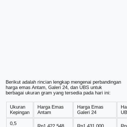
Berikut adalah rincian lengkap mengenai perbandingan
harga emas Antam, Galeri 24, dan UBS untuk
berbagai ukuran gram yang tersedia pada hari ini:
Ukuran
Harga Emas
Harga Emas
Ha
Kepingan
Antam
Galeri 24
U
0,5
Rp1.422.548
Rp1.431.000
Rp