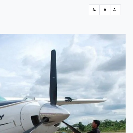
A-
A
A+