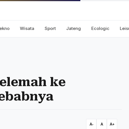
ekno
Wisata
Sport
Jateng
Ecologic
Leis
elemah ke
yebabnya
A-
A
A+