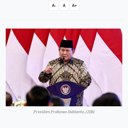
A-
A
A+
Presiden Prabowo Subianto./JIBI