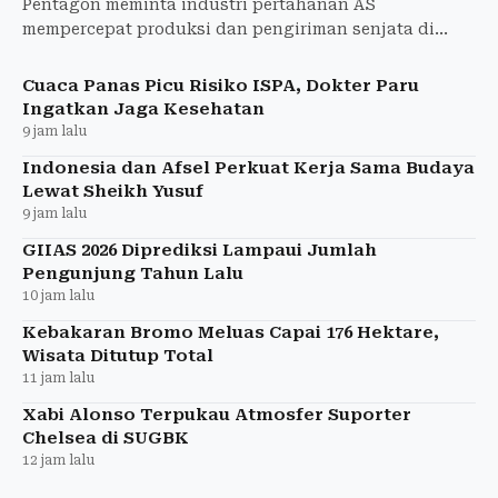
Pentagon meminta industri pertahanan AS
mempercepat produksi dan pengiriman senjata di
tengah perang Iran, termasuk amunisi yang
pasokannya terbatas.
Cuaca Panas Picu Risiko ISPA, Dokter Paru
Ingatkan Jaga Kesehatan
9 jam lalu
Indonesia dan Afsel Perkuat Kerja Sama Budaya
Lewat Sheikh Yusuf
9 jam lalu
GIIAS 2026 Diprediksi Lampaui Jumlah
Pengunjung Tahun Lalu
10 jam lalu
Kebakaran Bromo Meluas Capai 176 Hektare,
Wisata Ditutup Total
11 jam lalu
Xabi Alonso Terpukau Atmosfer Suporter
Chelsea di SUGBK
12 jam lalu