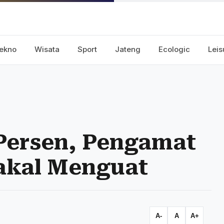
ekno
Wisata
Sport
Jateng
Ecologic
Leis
 Persen, Pengamat
Bakal Menguat
A-
A
A+