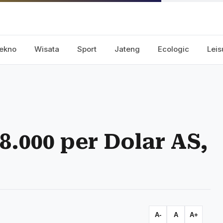
ekno
Wisata
Sport
Jateng
Ecologic
Leis
8.000 per Dolar AS,
A-
A
A+