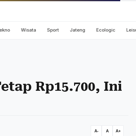
ekno
Wisata
Sport
Jateng
Ecologic
Leis
etap Rp15.700, Ini
A-
A
A+