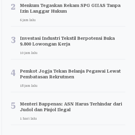
2
Menkum Tegaskan Rekam SPG GIIAS Tanpa
Izin Langgar Hukum
6 jam lalu
3
Investasi Industri Tekstil Berpotensi Buka
9.800 Lowongan Kerja
10 jam lalu
4
Pemkot Jogja Tekan Belanja Pegawai Lewat
Pembatasan Rekrutmen
18 jam lalu
5
Menteri Bappenas: ASN Harus Terhindar dari
Judol dan Pinjol Ilegal
1 hari lalu