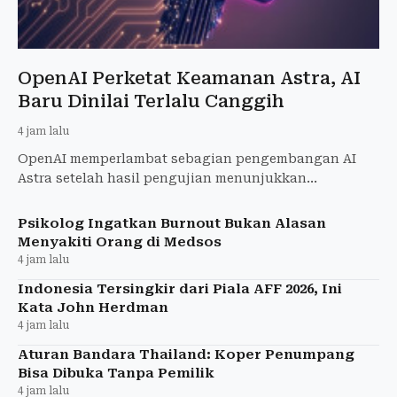
OpenAI Perketat Keamanan Astra, AI
Baru Dinilai Terlalu Canggih
4 jam lalu
OpenAI memperlambat sebagian pengembangan AI
Astra setelah hasil pengujian menunjukkan
kemampuan keamanan sibernya berpotensi mencapai
level Critical. Pengamana
Psikolog Ingatkan Burnout Bukan Alasan
Menyakiti Orang di Medsos
4 jam lalu
Indonesia Tersingkir dari Piala AFF 2026, Ini
Kata John Herdman
4 jam lalu
Aturan Bandara Thailand: Koper Penumpang
Bisa Dibuka Tanpa Pemilik
4 jam lalu